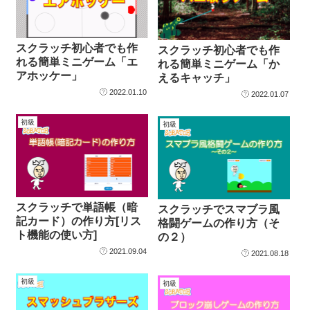
スクラッチ初心者でも作
スクラッチ初心者でも作
れる簡単ミニゲーム「エ
れる簡単ミニゲーム「か
アホッケー」
えるキャッチ」
2022.01.10
2022.01.07
初級
初級
スクラッチで単語帳（暗
スクラッチでスマブラ風
記カード）の作り方[リス
格闘ゲームの作り方（そ
ト機能の使い方]
の２）
2021.09.04
2021.08.18
初級
初級