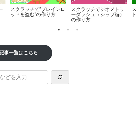
ー
スクラッチで”ブレインロ
スクラッチでジオメトリ
ッドを盗む”の作り方
ーダッシュ（シップ編）
の作り方
記事一覧はこちら