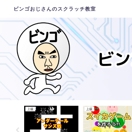
上級
上級