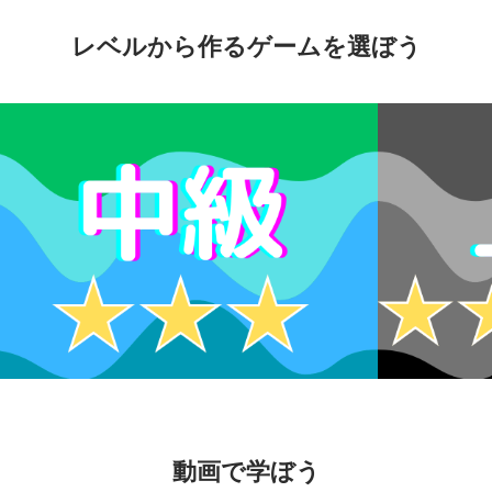
レベルから作るゲームを選ぼう
動画で学ぼう