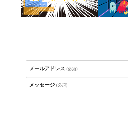
メールアドレス
(必須)
メッセージ
(必須)