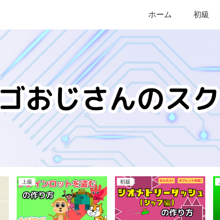
ホーム
初級
上級
初級