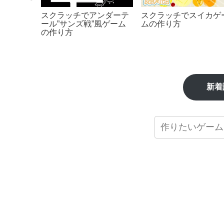
ーザンジ
スクラッチでアンダーテ
スクラッチでスイカゲ
作り方
ール”サンズ戦”風ゲーム
ムの作り方
の作り方
新着