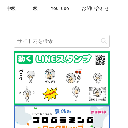
中級
上級
YouTube
お問い合わせ