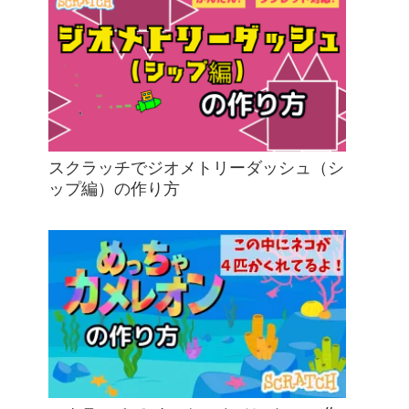
スクラッチでジオメトリーダッシュ（シ
ップ編）の作り方