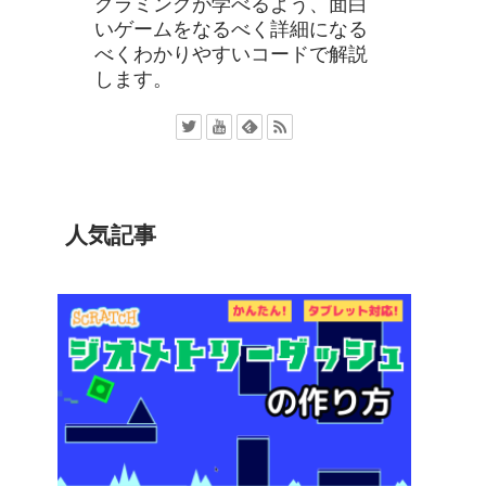
グラミングが学べるよう、面白
いゲームをなるべく詳細になる
べくわかりやすいコードで解説
します。
人気記事