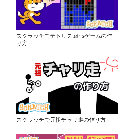
スクラッチでテトリスtetrisゲームの作
り方
スクラッチで元祖チャリ走の作り方