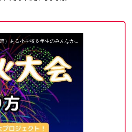
【スクラッチ】巨大花火大会の作り方（総合篇）ある小学校６年生のみんなからの依頼に応えます