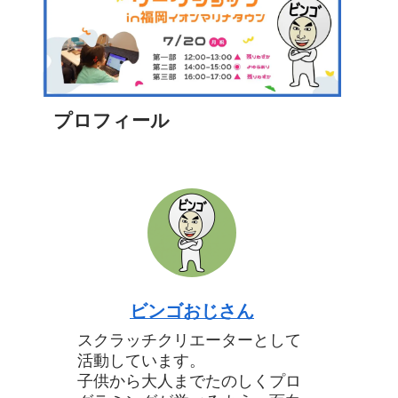
プロフィール
ビンゴおじさん
スクラッチクリエーターとして
活動しています。
子供から大人までたのしくプロ