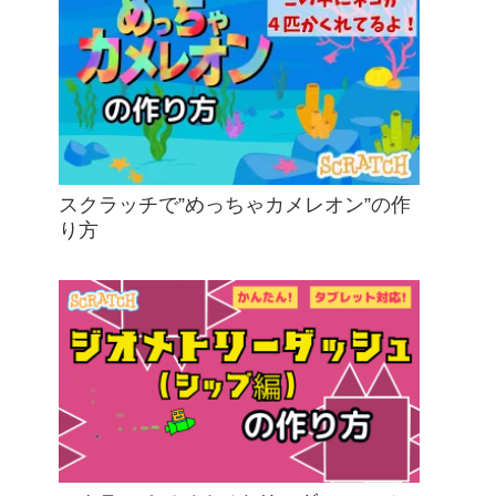
スクラッチで”めっちゃカメレオン”の作
り方