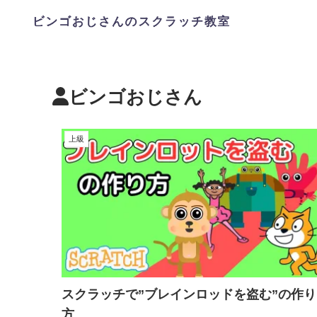
ビンゴおじさん
上級
スクラッチで”ブレインロッドを盗む”の作り
方